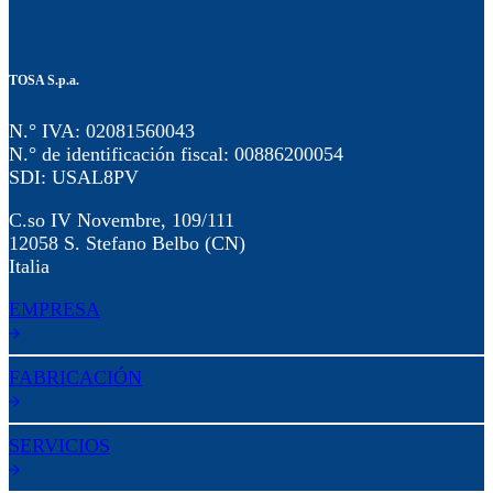
TOSA S.p.a.
N.° IVA: 02081560043
N.° de identificación fiscal: 00886200054
SDI: USAL8PV
C.so IV Novembre, 109/111
12058 S. Stefano Belbo (CN)
Italia
EMPRESA
FABRICACIÓN
SERVICIOS