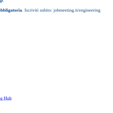
up
.
obbligatoria
. Iscriviti subito: jobmeeting.it/engineering