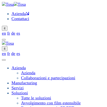
Azienda
Contattaci
it
en
fr
de
es
it
en
fr
de
es
Azienda
Azienda
Collaborazioni e partecipazioni
Manufacturing
Servizi
Soluzioni
Tutte le soluzioni
Avvolgimento con film estensibile